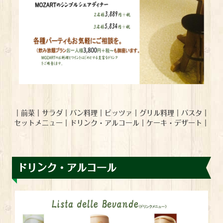
｜
前菜
｜
サラダ
｜
パン料理
｜
ピッツァ
｜
グリル料理
｜
パスタ
｜
セットメニュー
｜
ドリンク・アルコール
｜
ケーキ・デザート
｜
ドリンク・アルコール